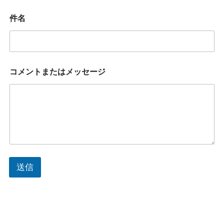
ト
ま
件名
た
は
メ
ッ
セ
ー
コメントまたはメッセージ
ジ
コ
メ
ン
ト
ま
た
は
メ
ッ
送信
セ
ー
ジ