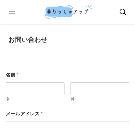
お問い合わせ
名前
*
名
姓
件
メールアドレス
*
名
コ
メ
ン